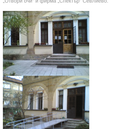
„Отвори очи” и фирма „Спектър” Севлиево.