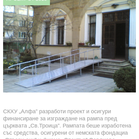
СКХУ „Алфа” разработи проект и осигури
финансиране за изграждане на рампа пред
църквата „Св.Троица”. Рампата беше изработена
със средства, осигурени от немската фондациа