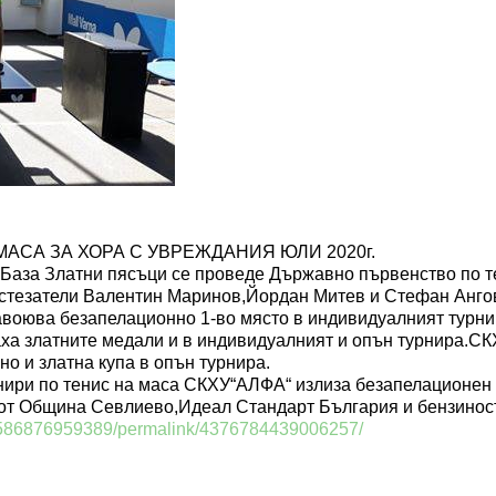
СА ЗА ХОРА С УВРЕЖДАНИЯ ЮЛИ 2020г.
 База Златни пясъци се проведе Държавно първенство по те
тезатели Валентин Маринов,Йордан Митев и Стефан Ангов 
воюва безапелационно 1-во място в индивидуалният турнир 
а златните медали и в индивидуалният и опън турнира.СКХ
но и златна купа в опън турнира.
нири по тенис на маса СКХУ“АЛФА“ излиза безапелационен п
от Община Севлиево,Идеал Стандарт България и бензинос
0586876959389/permalink/4376784439006257/