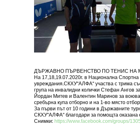
ДЪРЖАВНО ПЪРВЕНСТВО ПО ТЕНИС НА МА
На 17,18,19.07.2020г. в Национална Спортна
увреждания.СКХУ“АЛФА“ участва с трима със
група на инвалидни колички Стефан Ангов за
Йордан Митев и Валентин Маринов за воювах
сребърна купа отборно и на 1-во място отбор
За първи път от 10 години в Държавните тур
СКХУ“АЛФА“ благодари за помощта оказана 
Снимки:
https://www.facebook.com/groups/13