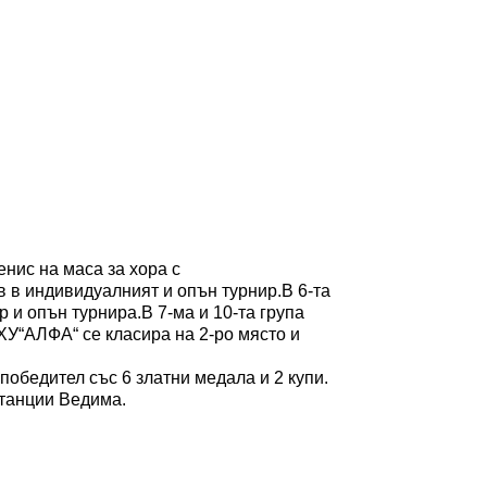
нис на маса за хора с
в индивидуалният и опън турнир.В 6-та
и опън турнира.В 7-ма и 10-та група
У“АЛФА“ се класира на 2-ро място и
обедител със 6 златни медала и 2 купи.
танции Ведима.