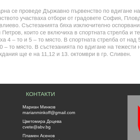
 Варна се проведе Държавно първенство по вдигане на
нството участваха отбори от градовете София, Пловд
евлиево. Състезанията бяха изключително оспорван
етров, които се включиха в спортната стрелба и тен
ха 4 – то и 5 – то място. В спортната стрелба от над
30 – то място. В състезанията по вдигане на тежест
дания ще е на 11,12 и 13. октомври в гр. Сливен.
КОНТАКТИ
Мариан Минков
marianminkoff@gmail.com
Цветомира Доцева
cvete@abv.bg
Пламен Асенов