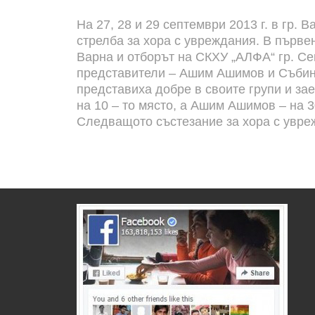
На 27, 28 и 29 септември 2013 г. в гр.
стрелба за хора с увреждания. В първе
Варна и отборът на СКХУ „АЛФА“ гр. С
представители – Ашим Ашимов и Събин П
представиха добре в своите групи и зае
на 10 – то място, а Ашим Ашимов – на 
Следващото състезание за хора с увреж