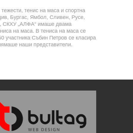
 тежести, тенис на маса и спортна
ив, Бургас, Ямбол, Сливен, Русе,
и, СКХУ „АЛФА“ имаше двама
иса на маса. В тениса на маса се
 50 участника Събин Петров се класира
и нямаше наши представители.