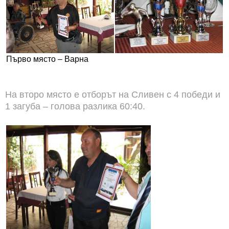
Първо място – Варна
На второ място е отборът на Сливен с 4 победи и
1 загуба – голова разлика 60:40.