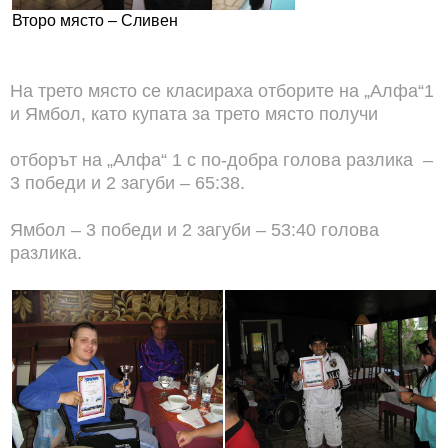
Второ място – Сливен
На трето място се класираха отборите на „Алфа“1
и Ямбол, като купата за трето място получи
отборът на „Алфа“ 1 с по-добра голова разлика –
3 победи и 2 загуби – 65:38.
Ямбол – 3 победи и 2 загуби – 53:40 голова
разлика.