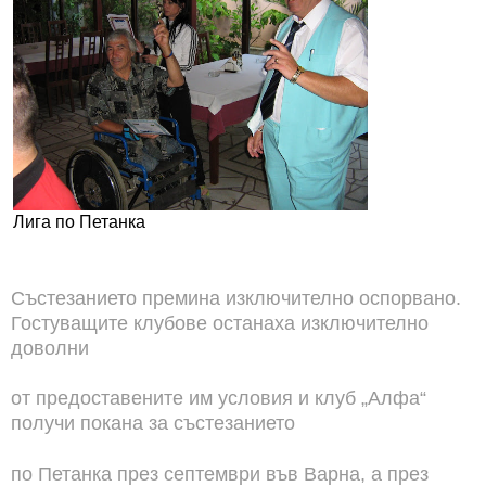
Лига по Петанка
Състезанието премина изключително оспорвано.
Гостуващите клубове останаха изключително
доволни
от предоставените им условия и клуб „Алфа“
получи покана за състезанието
по Петанка през септември във Варна, а през