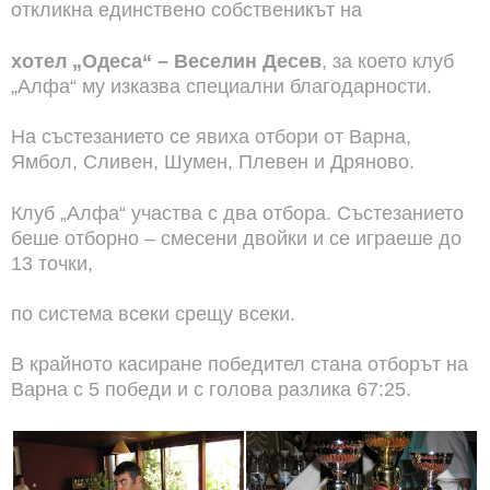
откликна единствено собственикът на
хотел „Одеса“ – Веселин Десев
, за което клуб
„Алфа“ му изказва специални благодарности.
На състезанието се явиха отбори от Варна,
Ямбол, Сливен, Шумен, Плевен и Дряново.
Клуб „Алфа“ участва с два отбора. Състезанието
беше отборно – смесени двойки и се играеше до
13 точки,
по система всеки срещу всеки.
В крайното касиране победител стана отборът на
Варна с 5 победи и с голова разлика 67:25.