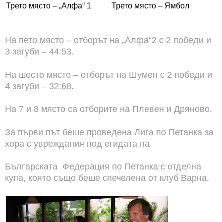
Трето място – „Алфа“ 1
Трето място – Ямбол
На пето място – отборът на „Алфа“2 с 2 победи и
3 загуби – 44:53.
На шесто място – отборът на Шумен с 2 победи и
4 загуби – 32:68.
На 7 и 8 място са отборите на Плевен и Дряново.
За първи път беше проведена Лига по Петанка за
хора с увреждания под егидата на
Българската Федерация по Петанка с отделна
купа, която също беше спечелена от клуб Варна.