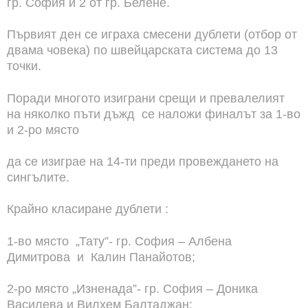
гр. София и 2 от гр. Белене.
Първият ден се играха смесени дублети (отбор от
двама човека) по швейцарската система до 13
точки.
Поради многото изиграни срещи и превалелият
на няколко пъти дъжд се наложи финалът за 1-во
и 2-ро място
да се изиграе на 14-ти преди провеждането на
сингълите.
Крайно класиране дублети :
1-во място „Тату”- гр. София – Албена
Димитрова и Калин Панайотов;
2-ро място „Изненада”- гр. София – Доника
Василева и Вилхем Балтаджан;