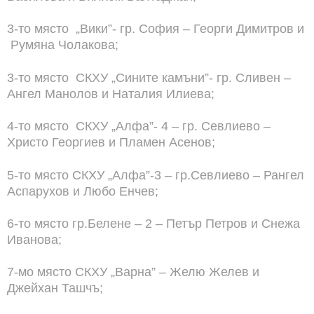
3-то място „Вики”- гр. София – Георги Димитров и
Румяна Чолакова;
3-то място СКХУ „Сините камъни”- гр. Сливен –
Ангел Манолов и Наталия Илиева;
4-то място СКХУ „Алфа”- 4 – гр. Севлиево –
Христо Георгиев и Пламен Асенов;
5-то място СКХУ „Алфа”-3 – гр.Севлиево – Рангел
Аспарухов и Любо Енчев;
6-то място гр.Белене – 2 – Петър Петров и Снежа
Иванова;
7-мо място СКХУ „Варна” – Желю Желев и
Джейхан Ташчъ;