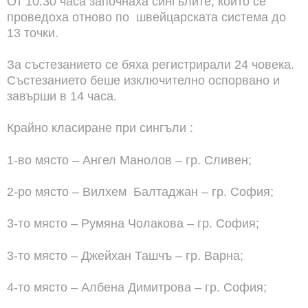
От 10:30 часа започнаха сингълите, които се
проведоха отново по швейцарската система до
13 точки.
За състезанието се бяха регистрирали 24 човека.
Състезанието беше изключително оспорвано и
завърши в 14 часа.
Крайно класиране при сингъли :
1-во място – Ангел Манолов – гр. Сливен;
2-ро място – Вилхем Балтаджан – гр. София;
3-то място – Румяна Чолакова – гр. София;
3-то място – Джейхан Ташчъ – гр. Варна;
4-то място – Албена Димитрова – гр. София;