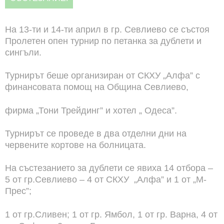
На 13-ти и 14-ти април в гр. Севлиево се състоя
Пролетен опен турнир по петанка за дублети и
сингъли.
Турнирът беше организиран от СКХУ „Алфа” с
финансовата помощ на Община Севлиево,
фирма „Тони Трейдинг” и хотел „ Одеса”.
Турнирът се проведе в два отделни дни на
червените кортове на болницата.
На състезанието за дублети се явиха 14 отбора –
5 от гр.Севлиево – 4 от СКХУ „Алфа” и 1 от „М-
Прес”;
1 от гр.Сливен; 1 от гр. Ямбол, 1 от гр. Варна, 4 от