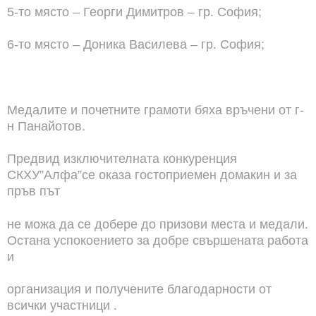
5-то място – Георги Димитров – гр. София;
6-то място – Доника Василева – гр. София;
Медалите и почетните грамоти бяха връчени от г-
н Панайотов.
Предвид изключителната конкуренция
СКХУ”Алфа”се оказа гостоприемен домакин и за
пръв път
не можа да се добере до призови места и медали.
Остана успокоението за добре свършената работа
и
организация и получените благодарности от
всички участници .