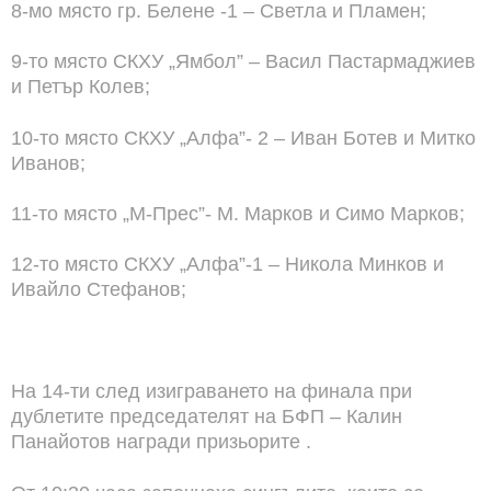
8-мо място гр. Белене -1 – Светла и Пламен;
9-то място СКХУ „Ямбол” – Васил Пастармаджиев
и Петър Колев;
10-то място СКХУ „Алфа”- 2 – Иван Ботев и Митко
Иванов;
11-то място „М-Прес”- М. Марков и Симо Марков;
12-то място СКХУ „Алфа”-1 – Никола Минков и
Ивайло Стефанов;
На 14-ти след изиграването на финала при
дублетите председателят на БФП – Калин
Панайотов награди призьорите .