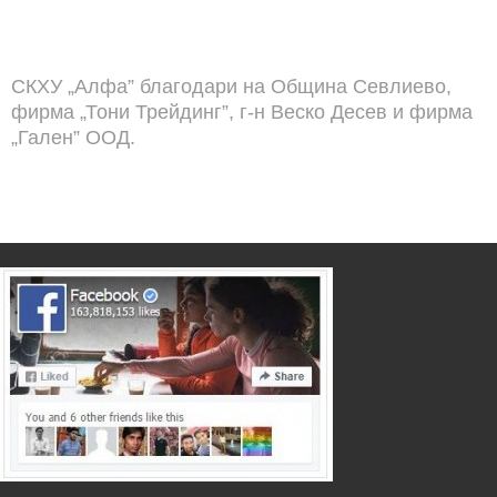
СКХУ „Алфа” благодари на Община Севлиево,
фирма „Тони Трейдинг”, г-н Веско Десев и фирма
„Гален” ООД.