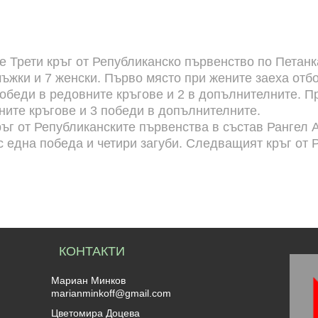
е Трети кръг от Републиканско първенство по Петанк
мъжки и 7 женски. Първо място при жените заеха отб
победи в редовните кръгове и 2 в допълнителните. 
вните кръгове и 3 победи в допълнителните.
кръг от Републиканските първенства в състав Ранге
с една победа и четири загуби. Следващият кръг от
КОНТАКТИ
Мариан Минков
marianminkoff@gmail.com
Цветомира Доцева