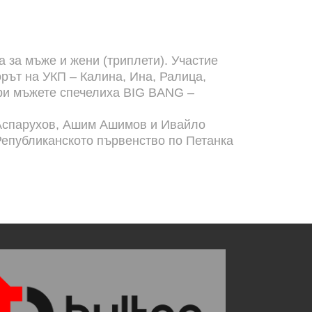
а за мъже и жени (триплети). Участие
орът на УКП – Калина, Ина, Ралица,
При мъжете спечелиха BIG BANG –
л Аспарухов, Ашим Ашимов и Ивайло
 Републиканското първенство по Петанка