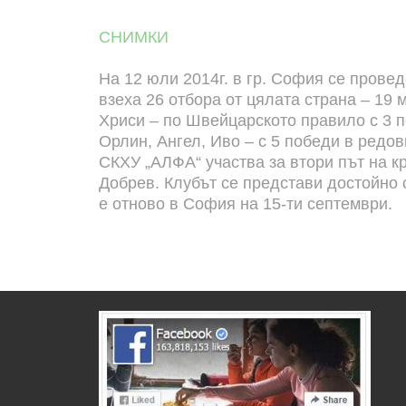
СНИМКИ
На 12 юли 2014г. в гр. София се провед
взеха 26 отбора от цялата страна – 19 
Хриси – по Швейцарското правило с 3 
Орлин, Ангел, Иво – с 5 победи в редо
СКХУ „АЛФА“ участва за втори път на 
Добрев. Клубът се представи достойно 
е отново в София на 15-ти септември.